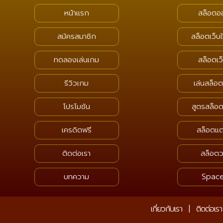
หน้าแรก
สล็อตอ
สมัครสมาชิก
สล็อตเว็บใ
ทดลองเล่นเกม
สล็อตเว
รีวิวเกม
เล่นสล็อต
โปรโมชัน
สูตรสล็อ
เครดิตฟรี
สล็อตแ
ติดต่อเรา
สล็อต
บทความ
Spac
เกี่ยวกับเรา
|
ติดต่อเรา