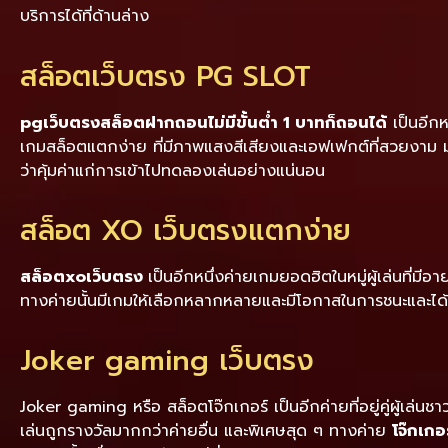
บริการได้ที่ด้านล่าง
สล็อตเว็บตรง PG SLOT
pgเว็บตรงสล็อตฝากถอนไม่มีขั้นต่ำ 1 บาทก็ถอนได้
เป็นอีกห
เกมสล็อตแตกง่าย ที่มีภาพแสงสีเสียงและเอฟเฟกต์ที่สวยงาม มากก
ว่าคุ้มค่าแก่การเข้าไปทดลองเล่นอย่างแน่นอน
สล็อต XO เว็บตรงแตกง่าย
สล็อตxoเว็บตรง
เป็นอีกหนึ่งค่ายเกมยอดฮิตในหมู่ผู้เล่นที่ม
ทางค่ายนั้นมีเกมให้เลือกหลากหลายและมีโอกาสในการชนะและได้กำไ
Joker gaming เว็บตรง
Joker gaming หรือ สล็อตโจ๊กเกอร์ เป็นอีกค่ายที่อยู่คู่ผู้เล่น
เล่นถูกรางวัลมากกว่าค่ายอื่น และพิเศษสุด ๆ ทางค่าย
โจ๊กเกอ