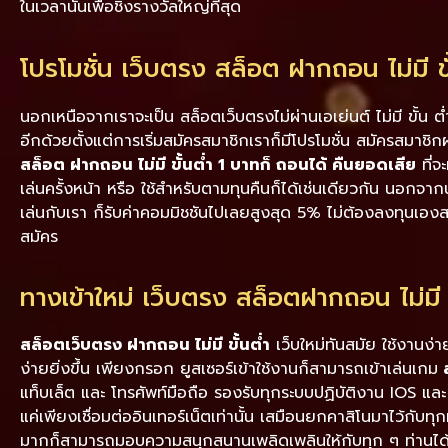
ในเวลานั้นเพื่อชิงรางวัลใหญ่ที่สุด
โปรโมชั่น เว็บตรง สล็อต ฝากถอน ไม่มี ขั
นอกเหนือจากเราจะเป็น
สล็อตเว็บตรงไม่ผ่านเอเย่นต์ ไม่มี ขั้น ต
อีกด้วยตั้งแต่การเริ่มสมัครสมาชิกเราก็มีโปรโมชั่น สมัครสมาช
สล็อต ฝากถอน ไม่มี ขั้นต่ํา 1 บาทก็ ถอนได้ คืนยอดเสีย
ที่จ
เล่นครั้งหน้า หรือ ใช้สำหรับตามทุนคืนก็ได้เช่นเดียวกัน นอกจากน
เล่นกับเรา ก็รับค่าคอมมิชชันไปเลยสูงสุด 5% ไม่ต้องลงทุนเอ
สมัคร
ทางเข้าใหม่ เว็บตรง สล็อตฝากถอน ไม่มี ข
สล็อตเว็บตรง ฝากถอน ไม่มี ขั้นต่ำ
เว็บใหม่ทันสมัย ใช้งานง่
ง่ายยิ่งขึ้น เพียงกรอก ยูสเซอร์เข้าใช้งานก็สามารถเข้าเล่นเกม
ส
แท็บเล็ต และ โทรศัพท์มือถือ รองรับทุกระบบปฏิบัติงาน IOS แ
แค่เพียงเชื่อมต่ออินเทอร์เน็ตเท่านั้น เสมือนยกคาสิโนมาไว้กับทุก
มากก็สามารถมอบความสนุกสนานเพลิดเพลินให้กับทุก ๆ ท่านได