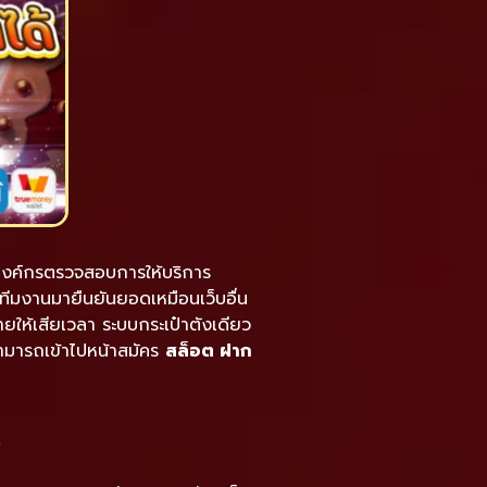
ากองค์กรตรวจสอบการให้บริการ
ทีมงานมายืนยันยอดเหมือนเว็บอื่น
ให้เสียเวลา ระบบกระเป๋าตังเดียว
ามารถเข้าไปหน้าสมัคร
สล็อต ฝาก
ง