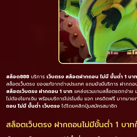
สล็อต888
บริการ
เว็บตรง สล็อตฝากถอน ไม่มี ขั้นต่ำ 1 บาท
สล็อตเว็บตรง ของแท้จากต่างประเทศ แถมยังมีบริการ ฝากถอนระบ
สล็อตเว็บตรง ฝากถอน 1 บาท
แหล่งรวมเกมสล็อตแตกง่าย มาก
ไม่ต้องโยกเงิน พร้อมบริการโปรโมชั่น แจก เครดิตฟรี มากมาย
ถอน ไม่มี ขั้นต่ํา เว็บตรง
ได้โดยคลิกปุ่มสมัครสมาชิก
สล็อตเว็บตรง ฝากถอนไม่มีขั้นต่ำ 1 บาท