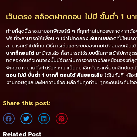
เว็บตรง สล็อตฝากถอน ไม่มี ขั้นต่ำ 1 บ
ท้ายที่สุดนี้เราจะมาบอกฟีเจอร์ดี ๆ ที่ทุกท่านไม่ควรพลาดหากต้อ
ฟรี ที่จะสามารถให้เพื่อน ๆ เข้าไปทดลองเล่นเกมสล็อตที่มีให้บริ
สามารถเข้าไปศึกษาวิธีการเล่นและระบบของเกมได้ก่อนลงเงินเด
บาทก็ถอนได้
มาบ้างแล้ว ก็สามารถใช้ระบบนี้ในการเข้าไปหาสูตร
ทดลองกับตัวเกมจริงนั้นมีอัตราในการจ่ายรางวัลเหมือนจริงที่สุด
พิเศษมากมายที่จะได้รับหากมาเป็นสมาชิกกับเราเพียงคลิกปุมสมัค
ถอน ไม่มี ขั้นต่ํา 1 บาทก็ ถอนได้ คืนยอดเสีย
ได้ในทันที หรื
งานคอยดูแลและให้ความช่วยเหลือกับทุกท่าน ทุกระดับประถับใจ
Share this post:
Related Post