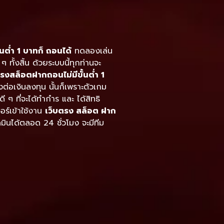
นต่ำ 1 บาทก็ ถอนได้
ทดลองเล่น
ๆ ทั้งสิ้น ด้วยระบบนี้ทุกท่านจะ
รงสล็อตฝากถอนไม่มีขั้นต่ำ 1
ต่อเงินลงทุน นั้นก็เพราะตัวเกม
 ๆ ที่จะได้ทำกำร และ ได้สิทธิ
อร์เข้าใช้งาน
เว็บตรง สล็อต ฝาก
ินได้ตลอด 24 ชั่วโมง จะมีทีม