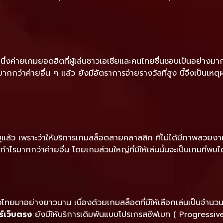
นึ่งค่ายเกมยอดฮิตที่ผู้เล่นชาวเอเชียและคนไทยชื่นชอบเป็นอย่างมากเ
ว่าค่ายอื่น ๆ แล้ว ยังมีอัตราการจ่ายรางวัลที่สูง นี้จึงเป็นเหตุ
ีอายุแล้ว เพราะว่าให้บริการเกมสล็อตสายคลาสสิก ที่ไม่ได้มีภาพสวยง
รมากกว่าค่ายอื่น โดยเกมส่วนใหญ่ที่มีให้เล่นนั้นจะเป็นเกมที่พบไ
ชาวไทยมาอย่างยาวนาน เนื่องด้วยเกมสล็อตที่มีให้เลือกเล่นเป็นจำนวน
ร์เว็บตรง
ยังมีให้บริการเดิมพันแบบโปรเกรสซีฟเบท ( Progressive be