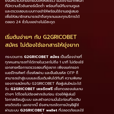
ยังมีหน้าเว็บที่ออกแบบให้โหลดเร็ว แม้ใช้งานจากพื้นที่
ที่มีความเร็วอินเทอร์เน็ตต่ำ พร้อมทั้งมีทีมงานดูแล
และตรวจสอบระบบทางเข้าให้พร้อมใช้งานอยู่เสมอ
เพื่อให้สมาชิกสามารถเข้าถึงทุกเกมและทุกบริการได้
ตลอด 24 ชั่วโมงอย่างไม่มีสะดุด
เริ่มต้นง่ายๆ กับ G2GRICOBET
สมัคร ไม่ต้องใช้เอกสารให้ยุ่งยาก
กระบวนการ
G2GRICOBET สมัคร
เป็นเรื่องง่ายที่
ทุกคนสามารถทำได้ภายในเวลาไม่ถึง 1 นาที ไม่ต้องใช้
เอกสารหรือการตรวจสอบที่ยุ่งยาก เพียงแค่กรอก
เบอร์โทรศัพท์ ตั้งรหัสผ่าน และยืนยันรหัส OTP ก็
สามารถเข้าสู่ระบบและเริ่มเดิมพันได้ทันที ความพิเศษ
ของการสมัครกับ G2GRICOBET คือผู้เล่นใหม่จะได้
รับ
G2GRICOBET เครดิตฟรี
เพื่อทดลองเล่นเกม
ต่างๆ ได้โดยไม่ต้องฝากเงินก่อน ช่วยให้ผู้เล่นมี
โอกาสเรียนรู้ระบบ และสร้างความมั่นใจก่อนที่จะเติม
เครดิตจริง นอกจากนี้ ยังสามารถจัดการบัญชีผู้ใช้
ผ่านระบบ
G2GRICOBET wallet
ที่ปลอดภัยและใช้