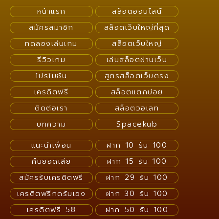
หน้าแรก
สล็อตออนไลน์
สมัครสมาชิก
สล็อตเว็บใหญ่ที่สุด
ทดลองเล่นเกม
สล็อตเว็บใหญ่
รีวิวเกม
เล่นสล็อตผ่านเว็บ
โปรโมชัน
สูตรสล็อตเว็บตรง
เครดิตฟรี
สล็อตแตกบ่อย
ติดต่อเรา
สล็อตวอเลท
บทความ
Spacekub
แนะนำเพื่อน
ฝาก 10 รับ 100
คืนยอดเสีย
ฝาก 15 รับ 100
สมัครรับเครดิตฟรี
ฝาก 29 รับ 100
เครดิตฟรีกดรับเอง
ฝาก 30 รับ 100
เครดิตฟรี 58
ฝาก 50 รับ 100