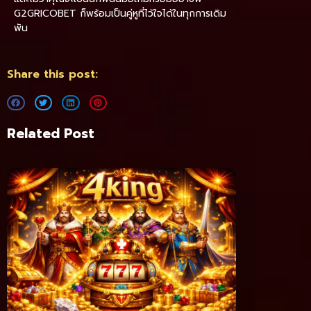
G2GRICOBET ก็พร้อมเป็นคู่หูที่ไว้ใจได้ในทุกการเดิม
พัน
Share this post:
Related Post