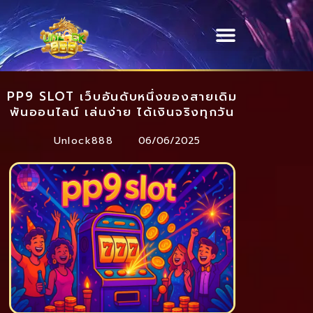
PP9 SLOT เว็บอันดับหนึ่งของสายเดิม
พันออนไลน์ เล่นง่าย ได้เงินจริงทุกวัน
Unlock888
06/06/2025