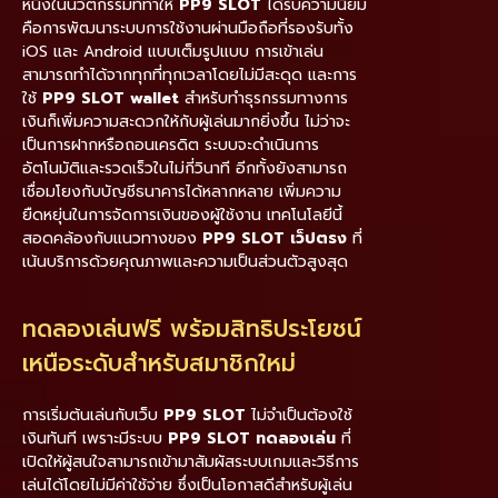
หนึ่งในนวัตกรรมที่ทำให้
PP9 SLOT
ได้รับความนิยม
คือการพัฒนาระบบการใช้งานผ่านมือถือที่รองรับทั้ง
iOS และ Android แบบเต็มรูปแบบ การเข้าเล่น
สามารถทำได้จากทุกที่ทุกเวลาโดยไม่มีสะดุด และการ
ใช้
PP9 SLOT wallet
สำหรับทำธุรกรรมทางการ
เงินก็เพิ่มความสะดวกให้กับผู้เล่นมากยิ่งขึ้น ไม่ว่าจะ
เป็นการฝากหรือถอนเครดิต ระบบจะดำเนินการ
อัตโนมัติและรวดเร็วในไม่กี่วินาที อีกทั้งยังสามารถ
เชื่อมโยงกับบัญชีธนาคารได้หลากหลาย เพิ่มความ
ยืดหยุ่นในการจัดการเงินของผู้ใช้งาน เทคโนโลยีนี้
สอดคล้องกับแนวทางของ
PP9 SLOT เว็ปตรง
ที่
เน้นบริการด้วยคุณภาพและความเป็นส่วนตัวสูงสุด
ทดลองเล่นฟรี พร้อมสิทธิประโยชน์
เหนือระดับสำหรับสมาชิกใหม่
การเริ่มต้นเล่นกับเว็บ
PP9 SLOT
ไม่จำเป็นต้องใช้
เงินทันที เพราะมีระบบ
PP9 SLOT ทดลองเล่น
ที่
เปิดให้ผู้สนใจสามารถเข้ามาสัมผัสระบบเกมและวิธีการ
เล่นได้โดยไม่มีค่าใช้จ่าย ซึ่งเป็นโอกาสดีสำหรับผู้เล่น