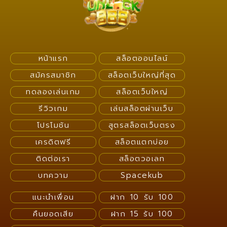
หน้าแรก
สล็อตออนไลน์
สมัครสมาชิก
สล็อตเว็บใหญ่ที่สุด
ทดลองเล่นเกม
สล็อตเว็บใหญ่
รีวิวเกม
เล่นสล็อตผ่านเว็บ
โปรโมชัน
สูตรสล็อตเว็บตรง
เครดิตฟรี
สล็อตแตกบ่อย
ติดต่อเรา
สล็อตวอเลท
บทความ
Spacekub
แนะนำเพื่อน
ฝาก 10 รับ 100
คืนยอดเสีย
ฝาก 15 รับ 100