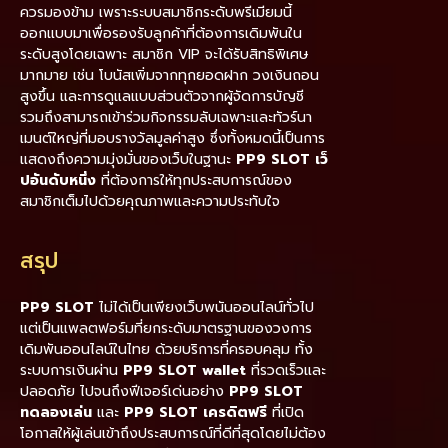
ควรมองข้าม เพราะระบบสมาชิกระดับพรีเมียมนี้
ออกแบบมาเพื่อรองรับลูกค้าที่ต้องการเดิมพันใน
ระดับสูงโดยเฉพาะ สมาชิก VIP จะได้รับสิทธิพิเศษ
มากมาย เช่น โบนัสเพิ่มจากทุกยอดฝาก วงเงินถอน
สูงขึ้น และการดูแลแบบส่วนตัวจากผู้จัดการบัญชี
รวมถึงสามารถเข้าร่วมกิจกรรมลับเฉพาะและทัวร์นา
เมนต์ใหญ่ที่มอบรางวัลมูลค่าสูง ซึ่งทั้งหมดนี้เป็นการ
แสดงถึงความมุ่งมั่นของเว็บในฐานะ
PP9 SLOT เว็
ปอันดับหนึ่ง
ที่ต้องการให้ทุกประสบการณ์ของ
สมาชิกเต็มไปด้วยคุณภาพและความประทับใจ
สรุป
PP9 SLOT
ไม่ได้เป็นเพียงเว็บพนันออนไลน์ทั่วไป
แต่เป็นแพลตฟอร์มที่ยกระดับมาตรฐานของวงการ
เดิมพันออนไลน์ในไทย ด้วยบริการที่ครอบคลุม ทั้ง
ระบบการเงินผ่าน
PP9 SLOT wallet
ที่รวดเร็วและ
ปลอดภัย ไปจนถึงฟีเจอร์เด่นอย่าง
PP9 SLOT
ทดลองเล่น
และ
PP9 SLOT เครดิตฟรี
ที่เปิด
โอกาสให้ผู้เล่นเข้าถึงประสบการณ์ที่ดีที่สุดโดยไม่ต้อง