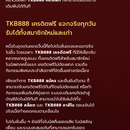
หน้าเว็บหลัก
TKB888 หน้าหลัก
ก็สามารถเริ่มต้นการ
เดิมพันได้ทันที
TKB888 เครดิตฟรี แจกจริงทุกวัน
รับได้ทั้งสมาชิกใหม่และเก่า
หนึ่งในจุดเด่นของเว็บนี้คือโปรโมชั่นแรงและแจกจริง
ไม่อั้น โดยเฉพาะ
TKB888 เครดิตฟรี
ที่มีให้เลือกรับ
หลากหลายรูปแบบ ทั้งเครดิตฟรีสำหรับสมาชิกใหม่
โบนัสฝากครั้งแรก เครดิตฟรีไม่ต้องฝาก รวมถึง
กิจกรรมพิเศษประจำสัปดาห์ที่จัดขึ้นอย่างต่อเนื่อง
เพียงทำการ
TKB888 สมัคร
และยืนยันตัวตน ก็
สามารถรับเครดิตฟรีได้ทันทีโดยไม่ต้องแชร์ หรือทำ
กิจกรรมเพิ่มเติมให้ยุ่งยาก ระบบจะเติมเครดิตเข้าสู่
บัญชีอัตโนมัติทันที สามารถนำไปใช้เล่นได้ทั้ง
TKB888 สล็อต
และ
TKB888 คาสิโน
ถอนเงินได้
จริงเมื่อทำยอดครบตามเงื่อนไข
โปรโมชั่นอื่น ๆ ยังมีทั้งโบนัสคืนยอดเสีย โบนัสเชิญ
เพื่อน และระบบสะสมแต้มที่สามารถแลกรับของ