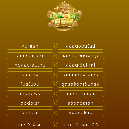
หน้าแรก
สล็อตออนไลน์
สมัครสมาชิก
สล็อตเว็บใหญ่ที่สุด
ทดลองเล่นเกม
สล็อตเว็บใหญ่
รีวิวเกม
เล่นสล็อตผ่านเว็บ
โปรโมชัน
สูตรสล็อตเว็บตรง
เครดิตฟรี
สล็อตแตกบ่อย
ติดต่อเรา
สล็อตวอเลท
บทความ
Spacekub
แนะนำเพื่อน
ฝาก 10 รับ 100