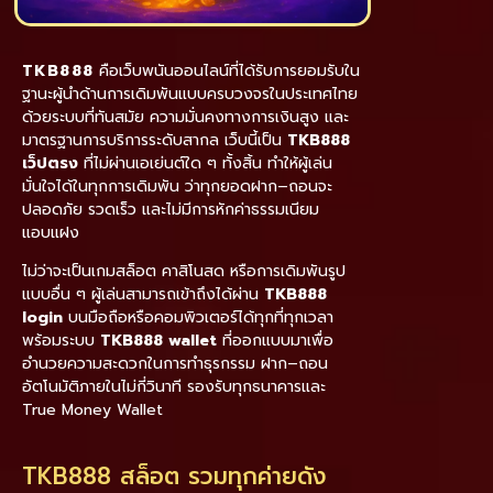
TKB888
คือเว็บพนันออนไลน์ที่ได้รับการยอมรับใน
ฐานะผู้นำด้านการเดิมพันแบบครบวงจรในประเทศไทย
ด้วยระบบที่ทันสมัย ความมั่นคงทางการเงินสูง และ
มาตรฐานการบริการระดับสากล เว็บนี้เป็น
TKB888
เว็ปตรง
ที่ไม่ผ่านเอเย่นต์ใด ๆ ทั้งสิ้น ทำให้ผู้เล่น
มั่นใจได้ในทุกการเดิมพัน ว่าทุกยอดฝาก–ถอนจะ
ปลอดภัย รวดเร็ว และไม่มีการหักค่าธรรมเนียม
แอบแฝง
ไม่ว่าจะเป็นเกมสล็อต คาสิโนสด หรือการเดิมพันรูป
แบบอื่น ๆ ผู้เล่นสามารถเข้าถึงได้ผ่าน
TKB888
login
บนมือถือหรือคอมพิวเตอร์ได้ทุกที่ทุกเวลา
พร้อมระบบ
TKB888 wallet
ที่ออกแบบมาเพื่อ
อำนวยความสะดวกในการทำธุรกรรม ฝาก–ถอน
อัตโนมัติภายในไม่กี่วินาที รองรับทุกธนาคารและ
True Money Wallet
TKB888 สล็อต รวมทุกค่ายดัง