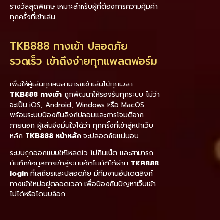
รางวัลสุดพิเศษ เหมาะสำหรับผู้ที่ต้องการความคุ้มค่า
ทุกครั้งที่เข้าเล่น
TKB888 ทางเข้า ปลอดภัย
รวดเร็ว เข้าถึงง่ายทุกแพลตฟอร์ม
เพื่อให้ผู้เล่นทุกคนสามารถเข้าเล่นได้ทุกเวลา
TKB888 ทางเข้า
ถูกพัฒนาให้รองรับทุกระบบ ไม่ว่า
จะเป็น iOS, Android, Windows หรือ MacOS
พร้อมระบบป้องกันลิงก์ปลอมและการโจมตีจาก
ภายนอก ผู้เล่นจึงมั่นใจได้ว่า ทุกครั้งที่เข้าสู่หน้าเว็บ
หลัก
TKB888 หน้าหลัก
จะปลอดภัยแน่นอน
ระบบถูกออกแบบให้โหลดไว ไม่กินเน็ต และสามารถ
บันทึกข้อมูลการเข้าสู่ระบบอัตโนมัติได้ผ่าน
TKB888
login
ที่เสถียรและปลอดภัย มีทีมงานอัปเดตลิงก์
ทางเข้าใหม่อยู่ตลอดเวลา เพื่อป้องกันปัญหาเว็บเข้า
ไม่ได้หรือโดนบล็อก