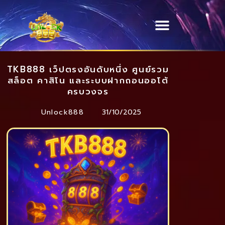
TKB888 เว็ปตรงอันดับหนึ่ง ศูนย์รวม
สล็อต คาสิโน และระบบฝากถอนออโต้
ครบวงจร
Unlock888
31/10/2025