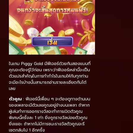
ในเกม Piggy Gold มีฟีเจอร์ด้วยกันสองแบบที่
คุณจะต้องรู้ไว้ก่อน เพราะว่าฟีเจอร์เหล่านี้จะเป็น
ตัวแปรสำคัญในการทำกำไรในเกมให้กับทุกท่าน
จะมีอะไรบ้างนั้นสามารถอ่านรายละเอียดกันได้
เลย
ตัวคูณ
: ฟีเจอร์นี้เพื่อน ๆ จะต้องดูทางด้านบน
ของเพลาจะมีตัวเลขคูณอยู่ข้างบนเพลา ถ้าหาก
ผู้เล่นทำการออกรางวัลจะทำการเปิดตัวคูณ
พิเศษนี้ครั้งละ 1 เท่า ยิ่งถูกรางวัลบ่อยตัวคูณ
ยิ่งเยอะ ถ้าหากไม่มีการชนะรางวัลตัวคูณจะรี
เซตกลับไป 1 อีกครั้ง