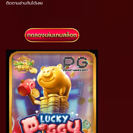
ติดตามอ่านกันได้เลย