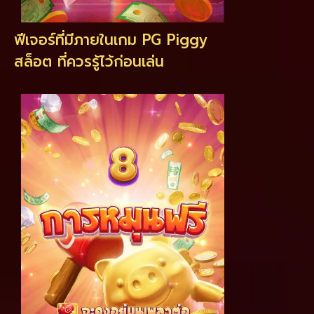
ฟีเจอร์ที่มีภายในเกม PG Piggy
สล็อต ที่ควรรู้ไว้ก่อนเล่น