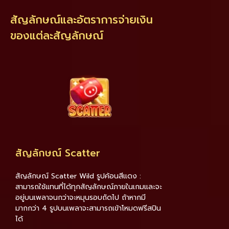
สัญลักษณ์และอัตราการจ่ายเงิน
ของแต่ละสัญลักษณ์
สัญลักษณ์ Scatter
สัญลักษณ์ Scatter Wild รูปค้อนสีแดง :
สามารถใช้แทนที่ได้ทุกสัญลักษณ์ภายในเกมและจะ
อยู่บนเพลาจนกว่าจะหมุนรอบถัดไป ถ้าหากมี
มากกว่า 4 รูปบนเพลาจะสามารถเข้าโหมดฟรีสปิน
ได้