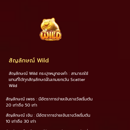
สัญลักษณ์ Wild
สัญลักษณ์ Wild กระปุกหมูทองคำ : สามารถใช้
แทนที่ได้ทุกสัญลักษณ์ในเกมยกเว้น Scatter
Wild
สัญลักษณ์ เพชร : มีอัตราการจ่ายเงินรางวัลเริ่มต้น
20 เท่าถึง 50 เท่า
สัญลักษณ์ เงิน : มีอัตราการจ่ายเงินรางวัลเริ่มต้น
10 เท่าถึง 30 เท่า