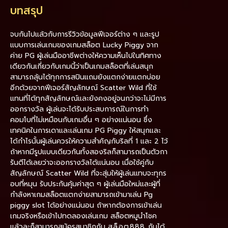
บทสรุป
จบกันไปแล้วกับการรีวิวข้อมูลฟีเจอร์ต่าง ๆ และรูป
แบบการเล่นเกมของเกมสล็อต Lucky Piggy จาก
ค่าย PG ผู้เล่นมืออาชีพต่างให้ความเห็นไปในทิศทาง
เดียวกันเกี่ยวกับเกมนี้ว่าเป็นเกมสล็อตที่เล่นสนุก
สามารถลุ้นได้ทุกการสปินแถมยังแตกง่ายแตกบ่อย
อีกด้วยจากฟีเจอร์สัญลักษณ์ Scatter Wild ที่ใช้
แทนที่ได้ทุกสัญลักษณ์และยังคงอยู่จนกว่าจะไม่มีการ
ออกรางวัล ผู้เล่นจะได้รับประสบการณ์ในการทำ
คอมโบที่ไม่เหมือนกับเกมอื่น ๆ อย่างแน่นอน ซึ่ง
เทคนิคในการเดาและเล่นเกม PG Piggy ให้สนุกและ
ได้กำไรนั้นผู้เล่นควรให้ความสำคัญกับริลที่ 1 และ 2 ไว้
ถ้าหากมีรูปแบบเดียวกันทั้งสองริลก็สามารถเป็นตัวกา
รันตีได้เลยว่าจะออกรางวัลได้แน่นอน เมื่อใช้คู่กับ
สัญลักษณ์ Scatter Wild ที่จะสุ่มให้ผู้เล่นแทบจะทุกร
อบที่หมุน รับประกันคุ้มค่าสุด ๆ ผู้เล่นมือใหม่และผู้ที่
กำลังหาเกมสล็อตแตกง่ายสามารถเข้ามาเล่น Pg
piggy slot ได้อย่างแน่นอน ถ้าหากต้องการเข้าเล่น
เกมจริงหรือเข้าไปทดลองเล่นเกม สล็อตหมูนำโชค
แล้วละก็สามารถสมัครสมาชิกกับ
สล็อต888
กันได้