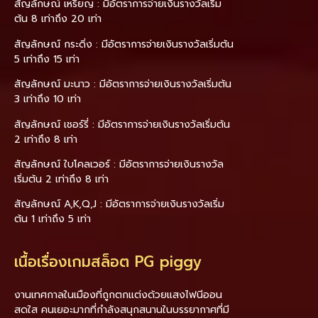
สัญลักษณ์ เหรียญ : มีอัตราการจ่ายเงินรางวัลเริ่ม
ต้น 8 เท่าถึง 20 เท่า
สัญลักษณ์ กระดิ่ง : มีอัตราการจ่ายเงินรางวัลเริ่มต้น
5 เท่าถึง 15 เท่า
สัญลักษณ์ มะนาว : มีอัตราการจ่ายเงินรางวัลเริ่มต้น
3 เท่าถึง 10 เท่า
สัญลักษณ์ เชอร์รี่ : มีอัตราการจ่ายเงินรางวัลเริ่มต้น
2 เท่าถึง 8 เท่า
สัญลักษณ์ ใบโคลเวอร์ : มีอัตราการจ่ายเงินรางวัล
เริ่มต้น 2 เท่าถึง 8 เท่า
สัญลักษณ์ A,K,Q,J : มีอัตราการจ่ายเงินรางวัลเริ่ม
ต้น 1 เท่าถึง 5 เท่า
เนื้อเรื่องเกมสล็อต PG piggy
งานเทศกาลในเมืองที่ถูกตกแต่งด้วยแสงไฟนีออน
สดใส คนเยอะมากที่กำลังสนุกสนานในบรรยากาศที่มี