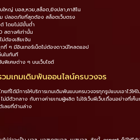
ว็บใหญ่ บอล,หวย,สล็อต,ยิงปลา,คาสิโน
คอม ปลอดภัยที่สุดต้อง สล็อตเว็บตรง
โดยไม่มีขั้นต่ำ
0 สตางค์เท่านั้น
ม่ต้องเสียเงิน
ุกที่ ๆ มีอินเทอร์เน็ตไม่ต้องดาวน์โหลดแอป
่นในทันที
ันพิเศษต่าง ๆ บนเว็บไซต์
งรวมเกมเดิมพันออนไลน์ครบวงจร
ไทยที่ได้มีการให้บริการเกมเดิมพันแบบครบวงจรทุกรูปแบบเอาไว้ให้ใน
ต์ ไม่มีตัวกลาง กับทางค่ายเกมผู้ผลิต ไม่ใช้เว็บผีเว็บเถื่อนอย่างที่เห็
้เลยที่ด้านล่าง
บไม่ว่าจะเป็น บอล, บาสเกตบอล, เบสบอล, ลักบี้, esport ก็มีให้ได้เล