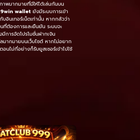
พมากมายที่มีให้ได้เล่นกันบน
9win wallet
ยังมีระบบการเข้า
กับอินเทอร์เน็ตเท่านั้น หากกลัวว่า
ินที่ต้องการและยืนยัน ระบบจะ
มีการจัดโปรโมชั่นฝากเงิน
งวัลมากมายบนเว็บไซต์ หากไม่อยาก
ไม่กี่อย่างก็รับยูสเซอร์เข้าไปใช้