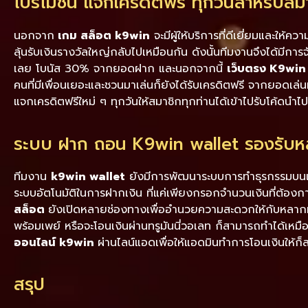
โปรโมชั่น แจกเครดิตฟรี ทุกวันสำหรับสม
นอกจาก
เกม สล็อต k9win
จะมีผู้ให้บริการที่ดีเยี่ยมและให้
ลุ้นรับเงินรางวัลใหญ่กลับไปเหมือนกัน ดังนั้นทีมงานจึงได้มีการจ
เลย โบนัส 30% จากยอดฝาก และนอกจากนี้
เว็บตรง K9wi
คนที่มีเพื่อนเยอะและชวนมาเล่นก็ยังได้รับเครดิตฟรี จากยอดเล่นท
แจกเครดิตฟรีใหม่ ๆ ทุกวันให้สมาชิกทุกท่านได้เข้าไปรับโค้ดนำ
ระบบ ฝาก ถอน K9win wallet รองรับหลาย
ทีมงาน
k9win wallet
ยังมีการพัฒนาระบบการทำธุรกรรมบนเว็บ
ระบบอัตโนมัติในการฝากเงิน ที่แค่เพียงกรอกจำนวนเงินที่ต้อง
สล็อต
ยังเปิดหลายช่องทางเพื่ออำนวยความสะดวกให้กับหลา
พร้อมเพย์ หรือจะโอนเงินผ่านทรูมันนี่วอเลท ก็สามารถทำได้เหมื
ออนไลน์ k9win
ผ่านไลน์แอดเพื่อให้แอดมินทำการโอนเงินให้ก
สรุป