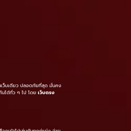
เว็บเดียว ปลอดภัยที่สุด มั่นคง
นกันได้ทั่ว ๆ ไป โดย
เว็บตรง
ือกเข้าไปเล่นกันทุกคู่แข่ง จ่าย