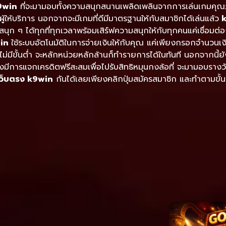
9win
ที่จะมามอบทั้งความสนุกสนานเพลิดเพลินจากการเล่นเกมคุณภา
ห้บริการ นอกจากจะมีเกมที่ดีมีมาตรฐานให้กับสมาชิกได้เล่นแล้ว
k
เกมสนุก ๆ ได้ทุกที่ทุกเวลาพร้อมเสิร์ฟความสนุกให้กับทุกคนแค่เชื่อมต่อ
win
ใช้ระบบอัตโนมัติในการจ่ายเงินให้กับคุณ แค่เพียงกรอกจำนวนเง
ีขั้นต่ำ จะหลักหน่วยหลักล้านก็ทำรายการได้ในทันที นอกจากนี้ยัง
ังมีการแจกเครดิตฟรีสะสมเพื่อไปรับสิทธิหมุนกงล้อที่ จะมามอบรา
ว็บตรง k9win
กันได้เลยเพียงคลิกปุ่มสมัครสมาชิก และทำตามขั้นตอน