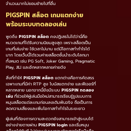
จำนวนมากไม่ยอมย้ายไปที่อื่น
PIGSPIN สล็อต เกมแตกง่าย
พร้อมระบบทดลองเล่น
พูดถึง
PIGSPIN สล็อต
คงปฏิเสธไม่ได้ว่านี่คือ
หมวดเกมที่ได้รับความนิยมสูงสุด เพราะสล็อตเป็น
เกมที่เล่นง่าย ใช้เวลาไม่นาน แต่มีโอกาสทำกำไรได้
มาก โดยเว็บนี้ได้รวมค่ายสล็อตชั้นนำระดับโลกมา
ทั้งหมด เช่น PG Soft, Joker Gaming, Pragmatic
Play, JILI และอีกหลากหลายค่ายดัง
สิ่งที่ทำให้
PIGSPIN สล็อต
แตกต่างคือการคัดสรร
เฉพาะเกมที่มีค่า RTP สูง โบนัสแตกง่าย และฟีเจอร์ที่
หลากหลาย นอกจากนี้ยังมีระบบ
PIGSPIN ทดลอง
เล่น
ที่ช่วยให้ผู้เล่นมือใหม่สามารถเรียนรู้รูปแบบการ
หมุนสล็อตแต่ละเกมก่อนลงเดิมพันจริง ถือเป็นการ
ลดความเสี่ยงและเพิ่มโอกาสทำกำไรในระยะยาว
ผู้เล่นที่ต้องการความสะดวกยังสามารถเข้าสู่ระบบได้
อย่างง่ายดายผ่าน
PIGSPIN login
และเริ่มหมุน