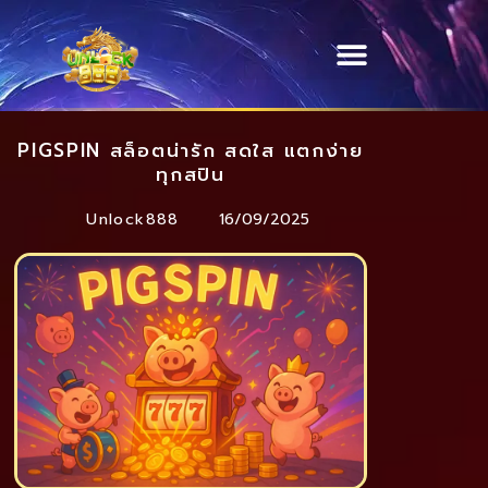
PIGSPIN สล็อตน่ารัก สดใส แตกง่าย
ทุกสปิน
Unlock888
16/09/2025