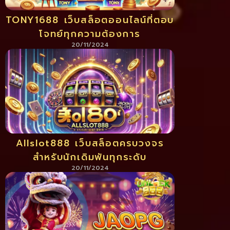
TONY1688 เว็บสล็อตออนไลน์ที่ตอบ
โจทย์ทุกความต้องการ
20/11/2024
Allslot888 เว็บสล็อตครบวงจร
สำหรับนักเดิมพันทุกระดับ
20/11/2024