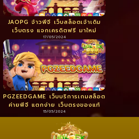
JAOPG จ้าวพีจี เว็บสล็อตเจ้าเดิม
เว็บตรง แจกเครดิตฟรี มาใหม่
17/05/2024
PGZEEDGAME เว็บบริการเกมสล็อต
ค่ายพีจี แตกง่าย เว็บตรงของแท้
15/05/2024