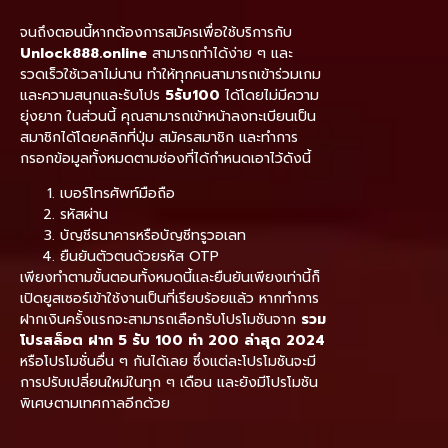
จนถึงตอนนี้หากต้องการสมัครเพื่อใช้บริการกับ
Unlock888.online
สามารถทำได้ง่าย ๆ และ
รวดเร็วใช้เวลาไม่นาน ทำให้ทุกคนสามารถเข้าร่วมเกม
และความสนุกและรับโปร
5รับ100
ได้โดยไม่มีความ
ยุ่งยาก ในส่วนนี้ คุณสามารถเข้าหน้าลงทะเบียนเป็น
สมาชิกได้โดยคลิกที่ปุ่ม สมัครสมาชิก และทำการ
กรอกข้อมูลทั้งหมดตามช่องที่ได้กำหนดเอาไว้ดังนี้
เบอร์โทรศัพท์มือถือ
รหัสผ่าน
บัญชีธนาคารหรือบัญชีทรูวอเลท
ยืนยันตัวตนด้วยรหัส OTP
เพียงทำตามขั้นตอนทั้งหมดนี้และยืนยันเพียงเท่านี้ก็
เปิดยูสเซอร์เข้าใช้งานเป็นที่เรียบร้อยแล้ว หากทำการ
ฝากเงินครั้งแรกจะสามารถเลือกรับโปรโมชันจาก
รวม
โปรสล็อต ฝาก 5 รับ 100 ทำ 200 ล่าสุด 2024
หรือโปรโมชั่นอื่น ๆ กันได้เลย ซึ่งแต่ละโปรโมชันจะมี
การปรับเปลี่ยนใหม่ในทุก ๆ เดือน และยังมีโปรโมชัน
พิเศษตามเทศกาลอีกด้วย