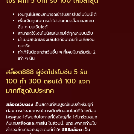
โปร ฝาก 5 บาท รับ 100 ใหม่ล่าสุด
เงินทุนไม่เยอะสามารถเข้ารับสิทธิโปรโมชั่นนี้ได้
เพิ่มเงินทุนในการนำไปเล่นเกมสล็อตและเกม
อื่น ๆ บนเว็บไซต์
สามารถใช้เงินโบนัสเล่นเกมได้ทุกเกมบนเว็บ
นำโบนัสไปใช้ลองเล่นได้ก่อนโดยที่ไม่เสียเงิน
ทุนจริง
ทำเทิร์นน้อยกว่าเว็บอื่น ๆ ที่เคยมีมาเริ่มต้น 2
เท่า ๆ นั้น
สล็อต888 ผู้จัดโปรโมชัน 5 รับ
100 ทํา 300 ถอนได้ 100 แจก
มากที่สุดในประเทศ
สล็อตเว็บตรง
เป็นสถานที่สมบูรณ์แบบสำหรับผู้ที่
ต้องการประสบการณ์การเดิมพันออนไลน์ที่ไม่เหมือน
ใครคุณจะได้พบกับโอกาสที่ยิ่งใหญ่ที่จะได้มาร่วมสนุก
กับเกมสล็อตและคาสิโน ในส่วนนี้, เราจะพาทุกท่านไป
สำรวจลึกเกี่ยวกับจุดเด่นที่ทำให้
888สล็อต
เป็น