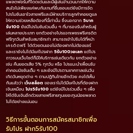
แพลตฟอร์มที่โดดเด่นและมีผู้เล่นจำนวนมากให้ความ
สนใจไม่เพียงแค่พบกับเกมที่ชื่นชอบแต่ยังมีการจัด
โปรโมชันเอาใจสายฟรีและมีฝ่ายบริการลูกค้าคอยดูแล
ให้ความช่วยเหลือต้องที่นี้เท่านั้น ซึ่งนอกจาก
5บาท
รับ100
ยังมีโปรโมชันร่วมอื่น ๆ ที่มารองรับสำหรับผู้
เล่นหลายประเภท ยกตัวอย่างโปรแจกเพชรฟรีเครดิต
ฟรีทุกวันสำหรับสมาชิกเก่า สามารถเข้าไปรับได้ที่หน้า
เครดิตฟรี
ได้ด้วยตนเองไม่ต้องฝากไม่ต้องแชร์
และเรายังไม่ได้มีแค่โปรฝาก
5รับ100วอเลท
แต่โปร
ถาวรบนเว็บไซต์ก็มีให้บริการเช่นเดียวกัน ยกตัวอย่าง
เช่น คืนยอดเสีย 5% ทุกวัน หรือ โปรแนะนำเพื่อนรับ
ค่าคอมมิชชันเต็ม ๆ และยังมีโปรตามเทศกาลเช่นวัน
เกิดวันหยุดต่าง ๆ ตามปฏิทินไทยอีกด้วย คงได้เห็น
กันแล้วว่า
เว็บสล็อต
ของเราไม่ได้มีแค่โปรที่ต้องฝาก
เงินเหมือน
โปร5รับ100
แต่ยังมีโปรร่วมอื่น ๆ เพื่อ
ให้ได้รับเงินอีกด้วยสายฟรีสายทุนเยอะทุนน้อยพลาด
ไม่ได้อย่างแน่นอน
วิธีการขั้นตอนการสมัครสมาชิกเพื่อ
รับโปร ฝาก5รับ100