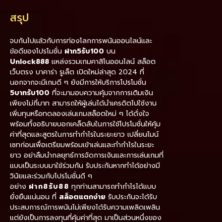
สรุป
จบกันไปแล้วกับการท่องโลกการพนันออนไลน์และ
ข้อดีของโปรโมชั่น
ฝาก5รับ100
บน
Unlock888
แหล่งรวมเกมคาสิโนออนไลน์ สล็อต
เว็บตรง บาคาร่า รูเล็ต เปิดใหม่ล่าสุด 2024 ที่
นอกจากจะมีเกมดี ๆ ยังมีการให้บริการโปรโมชั่น
5บาทรับ100
ที่จะมามอบความคุ้มจากการเติมเงิน
เพียงไม่กี่บาท สามารถให้ผู้เล่นได้นำเครดิตไปใช้งาน
เพิ่มทุนหรือทดลองเล่นเกมสล็อตใหม่ ๆ ได้ดั่งใจ
พร้อมทั้งอธิบายบอกเคล็ดลับในการใช้โปรโมชั่นให้คุ้ม
ค่าที่สุดและสูตรในการทำกำไรในระยะยาว เปลี่ยนไมน์
เซทก่อนเพื่อเตรียมพร้อมเข้าเล่นและทำกำไรในระยะ
ยาว อย่าลืมนำกลยุทธ์การจัดการเงินและการเล่นเกมที่
แบบเป็นระบบมาใช้ร่วมกัน รับประกันหากทำได้อย่างมี
วินัยและร่วมกับโปรโมชั่นดี ๆ
อย่าง
ฝาก8รับ88
ทุกท่านสามารถทำกำไรได้แบบ
ยั่งยืนแน่นอน ที่
สล็อตแตกง่าย
รับประกันจะได้รับ
ประสบการณ์การพนันไม่เพียงได้รับความเพลิดเพลิน
แต่ยังเป็นการลงทุนที่คุ้มค่าที่สุด มาเป็นส่วนหนึ่งของ